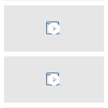
ก
ร
ะ
ท
ร
ว
ง
ก
า
ร
ต่
า
ง
ป
ร
ะ
เ
ท