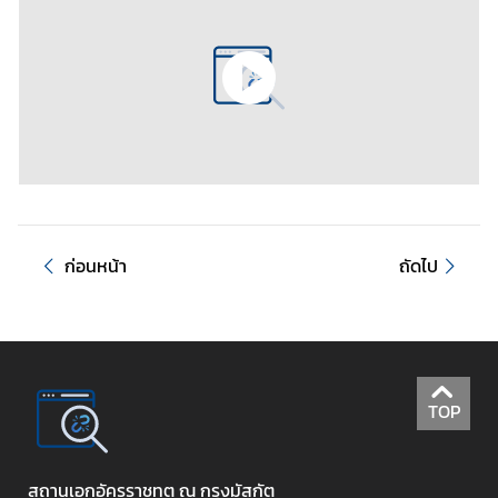
ก่อนหน้า
ถัดไป
TOP
สถานเอกอัครราชทูต ณ กรุงมัสกัต