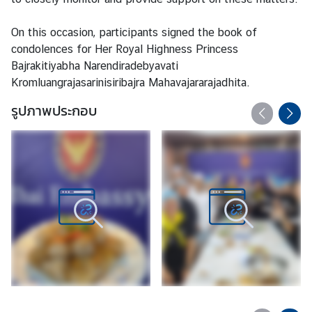
s
i
On this occasion, participants signed the book of
n
condolences for Her Royal Highness Princess
e
Bajrakitiyabha Narendiradebyavati
s
Kromluangrajasarinisiribajra Mahavajararajadhita.
s
รูปภาพประกอบ
ท่
อ
ง
เ
ที่
ย
ว
|
T
r
a