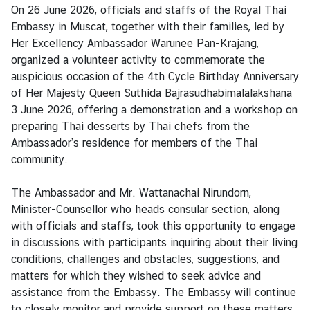
า
On 26 June 2026, officials and staffs of the Royal Thai
ร
Embassy in Muscat, together with their families, led by
|
Her Excellency Ambassador Warunee Pan-Krajang,
S
organized a volunteer activity to commemorate the
e
auspicious occasion of the 4th Cycle Birthday Anniversary
r
of Her Majesty Queen Suthida Bajrasudhabimalalakshana
v
3 June 2026, offering a demonstration and a workshop on
i
preparing Thai desserts by Thai chefs from the
c
Ambassador’s residence for members of the Thai
e
community.
The Ambassador and Mr. Wattanachai Nirundorn,
ธุ
Minister-Counsellor who heads consular section, along
ร
with officials and staffs, took this opportunity to engage
กิ
in discussions with participants inquiring about their living
จ
conditions, challenges and obstacles, suggestions, and
|
matters for which they wished to seek advice and
B
assistance from the Embassy. The Embassy will continue
u
to closely monitor and provide support on these matters.