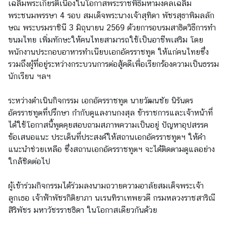
เฉลิมพระเกียรติเนื่องในโอกาสพระราชพิธีมหามงคลเฉลิม
บ
พระชนมพรรษา 4 รอบ สมเด็จพระนางเจ้าสุทิดา พัชรสุธาพิมลลัก
เ
ษณ พระบรมราชินี 3 มิถุนายน 2569 ด้วยการอบรมสาธิตวิธีการทำ
ร
ขนมไทย เพิ่มทักษะให้คนไทยสามารถใช้เป็นอาชีพเสริม โดย
า
พนักงานประกอบอาหารทำเนียบเอกอัครราชทูต ให้แก่คนไทยซึ่ง
รวมถึงผู้ที่อยู่ระหว่างกระบวนการต่อสู้คดีเพื่อเรียกร้องความเป็นธรรม
นักเรียน ฯลฯ
ข่
า
ระหว่างดำเนินกิจกรรม เอกอัครราชทูต นายวัฒนชัย นิรันดร
ว
อัครราชทูตที่ปรึกษา กำกับดูแลงานกงสุล ข้าราชการและเจ้าหน้าที่
|
ได้ใช้โอกาสนี้พูดคุยสอบถามสภาพความเป็นอยู่ ปัญหาอุปสรรค
N
ข้อเสนอแนะ ประเด็นที่ประสงค์ให้สถานเอกอัครราชทูตฯ ให้คำ
e
แนะนำช่วยเหลือ ซึ่งสถานเอกอัครราชทูตฯ จะได้ติดตามดูแลอย่าง
w
ใกล้ชิดต่อไป
s
ผู้เข้าร่วมกิจกรรมได้ร่วมลงนามถวายความอาลัยสมเด็จพระเจ้า
บ
ลูกเธอ เจ้าฟ้าพัชรกิติยาภา นเรนทิราเทพยวดี กรมหลวงราชสาริณี
ริ
สิริพัชร มหาวัชรราชธิดา ในโอกาสเดียวกันด้วย
ก