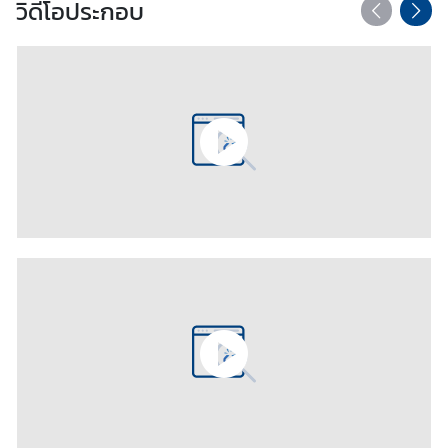
วิดีโอประกอบ
v
e
l
ข้
อ
มู
ล
สำ
ห
รั
บ
ค
น
ไ
ท
ย