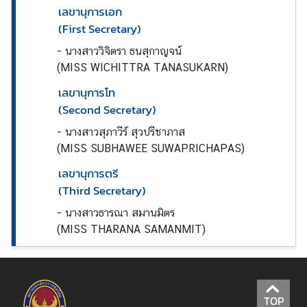
s
เลขานุการเอก
i
(First Secretary)
n
-
นางสาววิจิตรา ธนสุกาญจน์
e
(MISS WICHITTRA TANASUKARN)
s
s
เลขานุการโท
(Second Secretary)
-
นางสาวสุภาวีร์ สุวปรีชาภาส
ท่
(MISS SUBHAWEE SUWAPRICHAPAS)
อ
ง
เลขานุการตรี
เ
(Third Secretary)
ที่
-
นางสาวธารณา สมานมิตร
ย
(MISS THARANA SAMANMIT)
ว
|
T
r
a
TOP