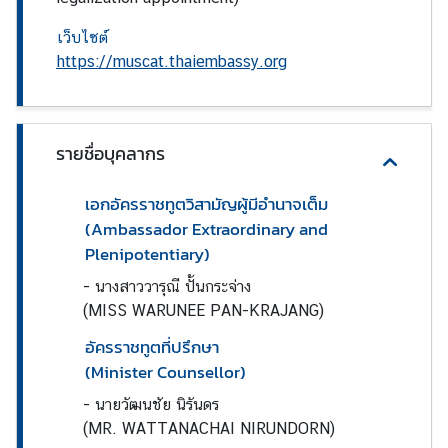
า
ร
เว็บไซต์
|
https://muscat.thaiembassy.org
S
e
r
รายชื่อบุคลากร
v
i
c
เอกอัครราชทูตวิสามัญผู้มีอำนาจเต็ม
e
(Ambassador Extraordinary and
Plenipotentiary)
-
นางสาววารุณี ปั้นกระจ่าง
ธุ
(MISS WARUNEE PAN-KRAJANG)
ร
กิ
อัครราชทูตที่ปรึกษา
จ
(Minister Counsellor)
|
-
นายวัฒนชัย นิรันดร
B
(MR. WATTANACHAI NIRUNDORN)
u