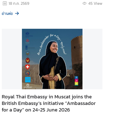
18 ก.ค. 2569
45
View
อ่านต่อ
Royal Thai Embassy in Muscat joins the
British Embassy’s initiative “Ambassador
for a Day” on 24-25 June 2026