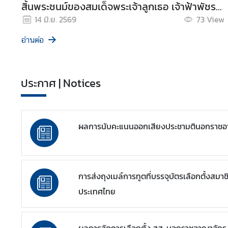
สิ้นพระชนม์ของสมเด็จพระเจ้าลูกเธอ เจ้าฟ้าพัชรกิ
ก
ติยาภา นเรนทิราเทพยวดี กรมหลวงราชสาริณีสิริ
14 มิ.ย. 2569
73
View
ร
พัชร มหาวัชรราชธิดา
ะ
อ่านต่อ
ท
ร
ว
ประกาศ | Notices
ง
ก
า
ร
ผลการนับคะแนนออกเสียงประชามตินอกราชอา
ต่
า
ง
ป
การส่งถุงเมล์การทูตที่บรรจุบัตรเลือกตั้งส
ร
ประเทศไทย
ะ
เ
ท