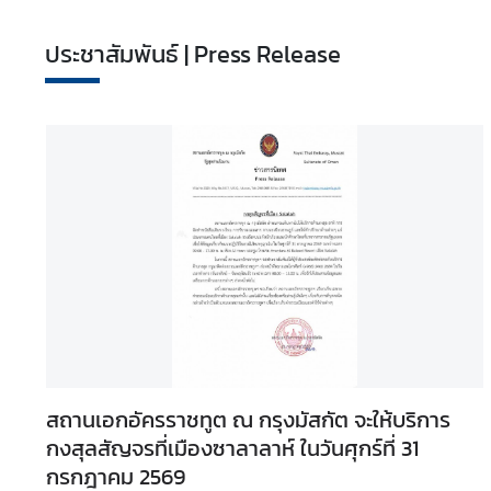
s
i
ประชาสัมพันธ์ | Press Release
n
e
s
s
ท่
อ
ง
เ
ที่
ย
ว
|
สถานเอกอัครราชทูต ณ กรุงมัสกัต จะให้บริการ
T
กงสุลสัญจรที่เมืองซาลาลาห์ ในวันศุกร์ที่ 31
r
กรกฎาคม 2569
a