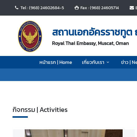
Tel : (968) 24602684-5
Fax : (968) 24605714
ห
น้
สถานเอกอัครราชทูต 
า
แ
Royal Thai Embassy, Muscat, Oman
ร
ก
หน้าแรก | Home
เกี่ยวกับเรา
ข่าว | 
|
H
o
m
e
เ
กิจกรรม | Activities
กี่
ย
ว
กั