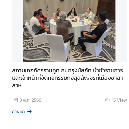
บ
เ
ร
า
ข่
า
ว
|
สถานเอกอัครราชทูต ณ กรุงมัสกัต นำข้าราชการ
N
และเจ้าหน้าที่จัดกิจกรรมกงสุลสัญจรที่เมืองซาลา
e
ลาห์
w
s
3 ส.ค. 2569
15
View
บ
อ่านต่อ
ริ
ก