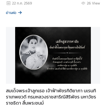
22 ก.ค. 2569
26
View
อ่านต่อ
สมเด็จพระเจ้าลูกเธอ เจ้าฟ้าพัชรกิติยาภา นเรนทิ
ราเทพยวดี กรมหลวงราชสาริณีสิริพัชร มหาวัชร
ราชธิดา สิ้นพระชนม์