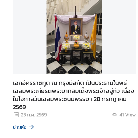
า
ร
|
S
e
r
v
i
c
e
เอกอัครราชทูต ณ กรุงมัสกัต เป็นประธานในพิธี
เฉลิมพระเกียรติพระบาทสมเด็จพระเจ้าอยู่หัว เนื่อง
ธุ
ร
ในโอกาสวันเฉลิมพระชนมพรรษา 28 กรกฎาคม
กิ
2569
จ
23 ก.ค. 2569
41
View
|
B
อ่านต่อ
u