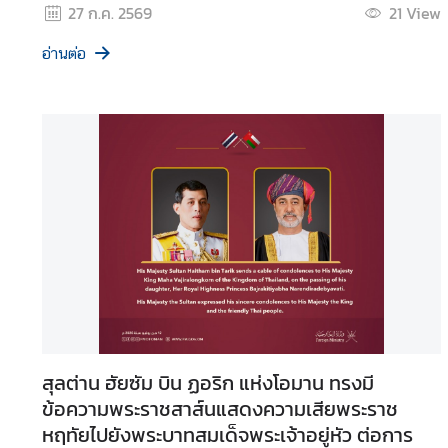
v
27 ก.ค. 2569
21
View
e
อ่านต่อ
l
ข้
อ
มู
ล
สำ
ห
รั
บ
ค
น
ไ
สุลต่าน ฮัยซัม บิน ฏอริก แห่งโอมาน ทรงมี
ท
ข้อความพระราชสาส์นแสดงความเสียพระราช
ย
หฤทัยไปยังพระบาทสมเด็จพระเจ้าอยู่หัว ต่อการ