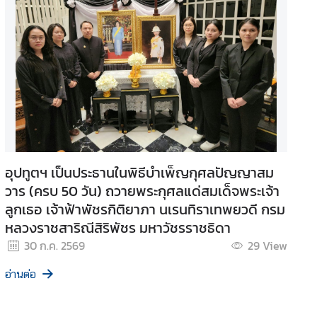
อุปทูตฯ เป็นประธานในพิธีบำเพ็ญกุศลปัญญาสม
วาร (ครบ 50 วัน) ถวายพระกุศลแด่สมเด็จพระเจ้า
ลูกเธอ เจ้าฟ้าพัชรกิติยาภา นเรนทิราเทพยวดี กรม
หลวงราชสาริณีสิริพัชร มหาวัชรราชธิดา
30 ก.ค. 2569
29
View
อ่านต่อ