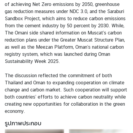
of achieving Net Zero emissions by 2050, greenhouse
ก
gas reduction measures under NDC 3.0, and the Saraburi
ร
Sandbox Project, which aims to reduce carbon emissions
ะ
from the cement industry by 50 percent by 2030. While,
ท
The Omani side shared information on Muscat’s carbon
ร
reduction plans under the Greater Muscat Structure Plan,
ว
as well as the Meezan Platform, Oman’s national carbon
ง
registry system, which was launched during Oman
ก
Sustainability Week 2025.
า
ร
The discussion reflected the commitment of both
ต่
Thailand and Oman to expanding cooperation on climate
า
change and carbon market. Such cooperation will support
ง
both countries’ efforts to achieve carbon neutrality while
ป
creating new opportunities for collaboration in the green
ร
economy.
ะ
รูปภาพประกอบ
เ
ท