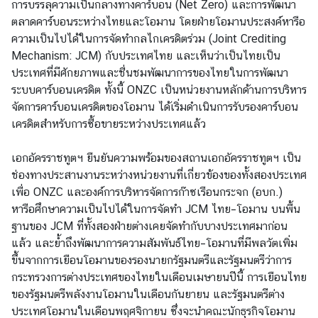
การบรรลุความเป็นกลางทางคาร์บอน (Net Zero) และการพัฒนา
บ
ตลาดคาร์บอนระหว่างไทยและโอมาน โดยฝ่ายโอมานประสงค์หารือ
เ
ความเป็นไปได้ในการจัดทำกลไกเครดิตร่วม (Joint Crediting
ร
Mechanism: JCM) กับประเทศไทย และเห็นว่าเป็นไทยเป็น
า
ประเทศที่มีศักยภาพและชื่นชมพัฒนาการของไทยในการพัฒนา
ระบบคาร์บอนเครดิต ทั้งนี้ ONZC เป็นหน่วยงานหลักด้านการบริหาร
จัดการคาร์บอนเครดิตของโอมาน ได้เริ่มดำเนินการรับรองคาร์บอน
ข่
เครดิตสำหรับการซื้อขายระหว่างประเทศแล้ว
า
ว
เอกอัครราชทูตฯ ยืนยันความพร้อมของสถานเอกอัครราชทูตฯ เป็น
|
ช่องทางประสานงานระหว่างหน่วยงานที่เกี่ยวข้องของทั้งสองประเทศ
N
เพื่อ ONZC และองค์การบริหารจัดการก๊าซเรือนกระจก (อบก.)
e
หารือศึกษาความเป็นไปได้ในการจัดทำ JCM ไทย–โอมาน บนพื้น
w
ฐานของ JCM ที่ทั้งสองฝ่ายต่างเคยจัดทำกับบางประเทศมาก่อน
s
แล้ว และย้ำถึงพัฒนาการความสัมพันธ์ไทย–โอมานที่มีพลวัตเพิ่ม
ขึ้นจากการเยือนโอมานของรองนายกรัฐมนตรีและรัฐมนตรีว่าการ
บ
กระทรวงการต่างประเทศของไทยในเดือนเมษายนปีนี้ การเยือนไทย
ริ
ของรัฐมนตรีพลังงานโอมานในเดือนกันยายน และรัฐมนตรีต่าง
ก
ประเทศโอมานในเดือนพฤศจิกายน ซึ่งจะนำคณะนักธุรกิจโอมาน