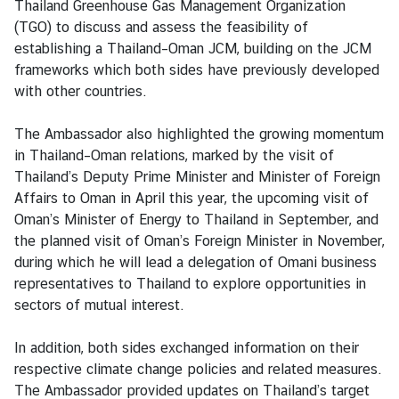
Thailand Greenhouse Gas Management Organization
v
(TGO) to discuss and assess the feasibility of
e
establishing a Thailand–Oman JCM, building on the JCM
l
frameworks which both sides have previously developed
with other countries.
ข้
อ
The Ambassador also highlighted the growing momentum
มู
in Thailand–Oman relations, marked by the visit of
ล
Thailand’s Deputy Prime Minister and Minister of Foreign
สำ
Affairs to Oman in April this year, the upcoming visit of
ห
Oman’s Minister of Energy to Thailand in September, and
รั
the planned visit of Oman’s Foreign Minister in November,
บ
during which he will lead a delegation of Omani business
ค
representatives to Thailand to explore opportunities in
น
sectors of mutual interest.
ไ
ท
In addition, both sides exchanged information on their
ย
respective climate change policies and related measures.
The Ambassador provided updates on Thailand’s target