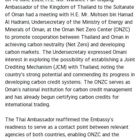
s
Ambassador of the Kingdom of Thailand to the Sultanate
i
of Oman had a meeting with H.E. Mr. Mohsen bin Hamad
n
Al Hadrami, Undersecretary of the Ministry of Energy and
e
Minerals of Oman, at the Oman Net Zero Center (ONZC)
s
to promote cooperation between Thailand and Oman in
s
achieving carbon neutrality (Net Zero) and developing
carbon markets. The Undersecretary expressed Omani
interest in exploring the possibility of establishing a Joint
ท่
Crediting Mechanism (JCM) with Thailand, noting the
อ
country's strong potential and commending its progress in
ง
developing carbon credit systems. The ONZC serves as
เ
Oman’s national institution for carbon credit management
ที่
and has already begun certifying carbon credits for
ย
international trading.
ว
|
The Thai Ambassador reaffirmed the Embassy’s
T
readiness to serve as a contact point between relevant
r
agencies of both countries, enabling ONZC and the
a