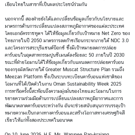
า
เยือนไทยในสาขาที่เป็นผลประโยชน์ร่วมกัน
ร
|
นอกจากนี้ สองฝ่ายยังได้แลกเปลี่ยนข้อมูลเกี่ยวกับนโยบายและ
S
มาตรการด้านการเปลี่ยนแปลงสภาพภูมิอากาศของแต่ละประเทศ
e
โดยเอกอัครราชทูตฯ ได้ให้ข้อมูลเกี่ยวกับเป้าหมาย Net Zero ของ
r
ไทยภายในปี 2050 มาตรการลดก๊าซเรือนกระจกภายใต้ NDC 3.0
v
และโครงการสระบุรีแซนด์บ็อกซ์ ซึ่งมีเป้าหมายลดการปล่อย
i
คาร์บอนในอุตสาหกรรมปูนซีเมนต์ลงร้อยละ 50 ภายในปี 2030
c
ขณะที่ฝ่ายโอมานได้ให้ข้อมูลเกี่ยวกับแผนลดการปล่อยคาร์บอน
e
ของกรุงมัสกัตภายใต้ Greater Muscat Structure Plan รวมถึง
Meezan Platform ซึ่งเป็นระบบทะเบียนคาร์บอนแห่งชาติของ
โอมานที่ได้เปิดตัวในงาน Oman Sustainability Week 2025
ธุ
การหารือครั้งนี้สะท้อนถึงความมุ่งมั่นของไทยและโอมานในการ
ร
ขยายความร่วมมือด้านการเปลี่ยนแปลงสภาพภูมิอากาศและการ
กิ
พัฒนาตลาดคาร์บอนระหว่างกัน อันจะช่วยสนับสนุนการบรรลุเป้า
จ
หมายความเป็นกลางทางคาร์บอนและสร้างโอกาสทางเศรษฐกิจสี
|
เขียวให้แก่ทั้งสองประเทศในอนาคต
B
u
On 10 June 2026, H.E. Ms. Warunee Pan-krajang,